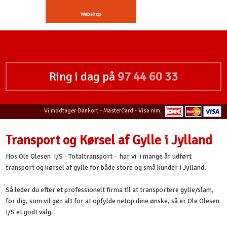
Webshop
Ring i dag på
97 44 60 33
Vi modtager Dankort - MasterCard - Visa mm.
​
Transport og Kørsel af Gylle i Jylland​
Hos Ole Olesen I/S - Totaltransport - har vi i mange år udført
transport og kørsel af gylle for både store og små kunder i Jylland.
Så leder du efter et professionelt firma til at transportere gylle/slam,
for dig, som vil gør alt for at opfylde netop dine ønske, så er Ole Olesen
I/S et godt valg.​