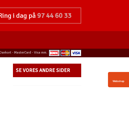
Ring i dag på
97 44 60 33
Dankort - MasterCard - Visa mm.
​
SE VORES ANDRE SIDER​
Webshop