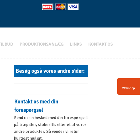
n
TILBUD
PRODUKTIONSANLÆG
LINKS
KONTAKT OS
Besøg også vores andre sider​:
Webshop
​Kontakt os med din
forespørgsel
Send os en besked med din forespørgsel
på træpiller, stokerflis eller et af vores
andre produkter. Så vender vi retur
hurtigst muligt.