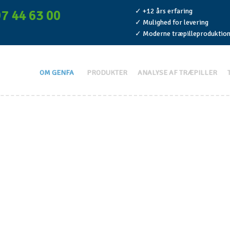
✓ +12 års erfaring
7 44 63 00
​✓ Mulighed for levering
​✓ Moderne træpilleproduktio
OM GENFA
PRODUKTER
ANALYSE AF TRÆPILLER