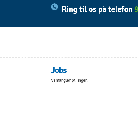
​
Ring til os p​å telefon
9
Jobs​
Vi mangler pt. ingen.​